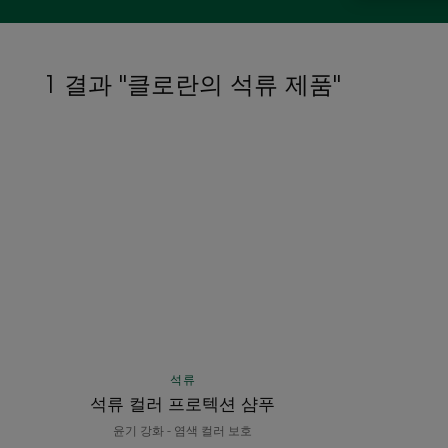
1 결과 "클로란의 석류 제품"
석
류
컬
러
프
로
텍
션
샴
푸
석류
석류 컬러 프로텍션 샴푸
윤기 강화 - 염색 컬러 보호