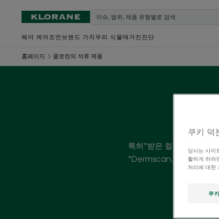
헤어 케어
조언
브랜드 가치
우리 식물
매거진
진단
홈페이지
클로란의 석류 제품
쿠키 덕
특허*받은 컬러본드 특성으
당사는 사이트
*Dermscan, In-vitr
활하게 하려면
처리에 대한
쿠키