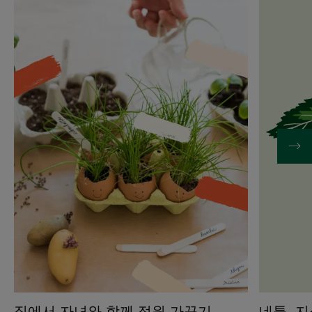
자
자
세
세
히
히
보
보
기
기
집
네
에
틀,
서
지
자
성
녀
모
와
발
함
케
께
어
정
원
가
꾸
기
집에서 자녀와 함께 정원 가꾸기
네틀, 