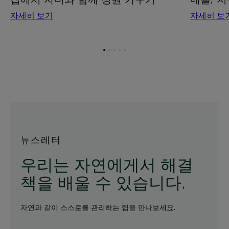
자세히 보기
자세히 보
항
항
항
항
항
목
목
목
목
목
1
2
3
4
5
로
로
로
로
로
이
이
이
이
이
동
동
동
동
동
뉴스레터
우리는 자연에게서 해결
책을 배울 수 있습니다.
자연과 같이 스스로를 관리하는 팁을 만나보세요.