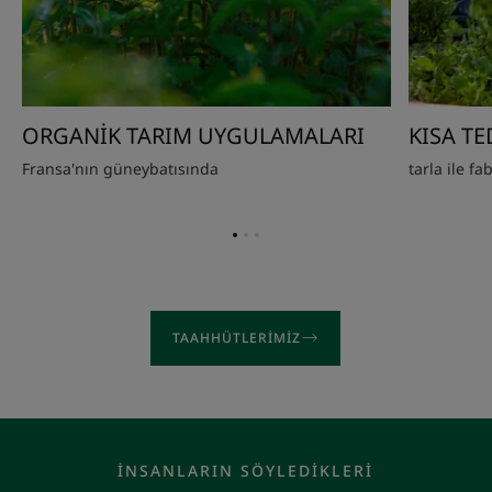
ORGANİK TARIM UYGULAMALARI
KISA TE
Fransa'nın güneybatısında
tarla ile f
Öğe
Öğe
Öğe
1'ye
2'ye
3'ye
git
git
git
TAAHHÜTLERIMIZ
İNSANLARIN SÖYLEDIKLERI