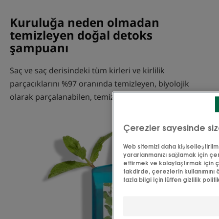
Kuruluğa neden olmadan
temizleyen doğal detoks
şampuanı
Saç ve saç derisindeki tüm kirleri ve kirlilik
parçacıklarını %97 oranında temizleyen, biyolojik
olarak parçalanabilen, temizleyici baz formül.
Çerezler sayesinde si
Web sitemizi daha kişiselleştirilm
yararlanmanızı sağlamak için çe
ettirmek ve kolaylaştırmak için ç
takdirde, çerezlerin kullanımını ö
fazla bilgi için lütfen gizlilik po