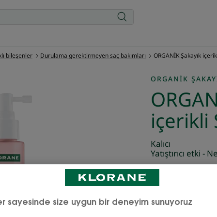
ı bileşenler
Durulama gerektirmeyen saç bakımları
ORGANİK Şakayık içeri
ORGANIK ŞAKAY
ORGANİ
içerikl
Kalıcı
Yatıştırıcı etki - 
ORGANİK Şakayık iç
hassas ve tahriş o
r sayesinde size uygun bir deneyim sunuyoruz
olarak yatıştırır