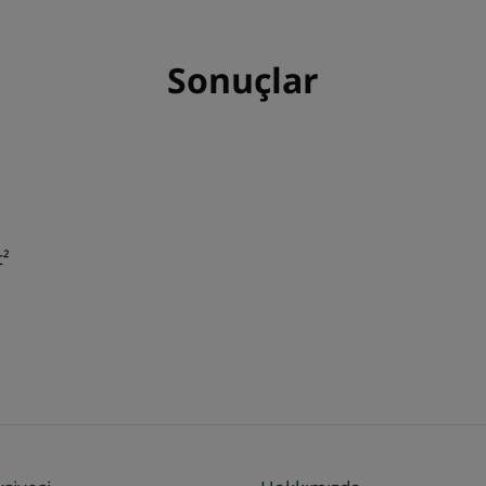
Sonuçlar
t²