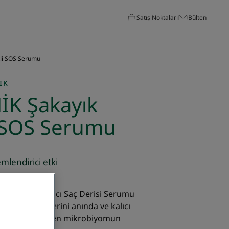
Satış Noktaları
Bülten
kli SOS Serumu
IK
K Şakayık
i SOS Serumu
Nemlendirici etki
erikli Yatıştırıcı Saç Derisi Serumu
lmuş saç derilerini anında ve kalıcı
 ve nemlendirirken mikrobiyomun