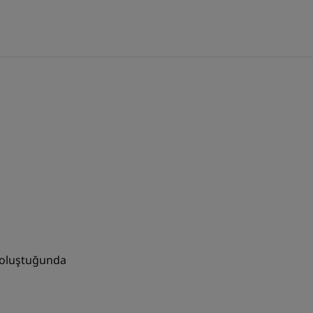
GERI DÖNÜŞÜM
 değildir.
ş oluştuğunda
re edilebilirlik çalışması. 7 gün boyunca günde
ımdan sonra 66 denek. Memnuniyet % ‘si.
e edilebilirlik çalışması. 7 gün boyunca günde