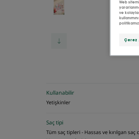
Web sitemiz
yararlanma
ve kolayla
kullanımını
politikamı
Çerez 
Kullanabilir
Yetişkinler
Saç tipi
Tüm saç tipleri - Hassas ve kırılgan saç d