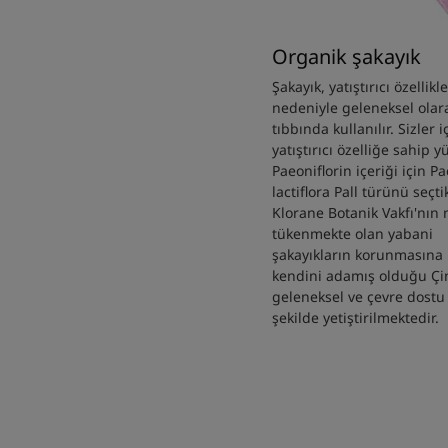
Organik şakayık
Şakayık, yatıştırıcı özellikle
nedeniyle geleneksel olar
tıbbında kullanılır. Sizler i
yatıştırıcı özelliğe sahip y
Paeoniflorin içeriği için P
lactiflora Pall türünü seçti
Klorane Botanik Vakfı'nın 
tükenmekte olan yabani
şakayıkların korunmasına
kendini adamış olduğu Çi
geleneksel ve çevre dostu 
şekilde yetiştirilmektedir.