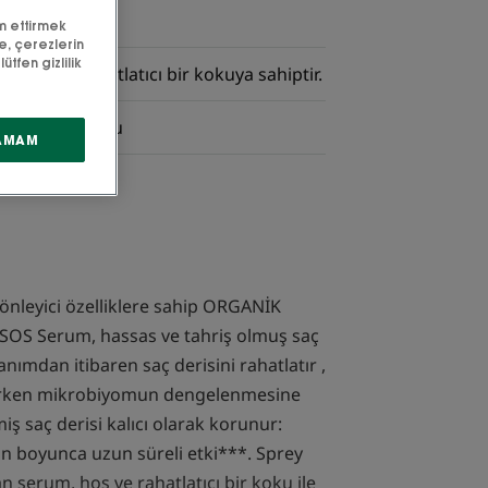
rdımcı olur.
m ettirmek
de, çerezlerin
ütfen gizlilik
emlendirir, rahatlatıcı bir kokuya sahiptir.
dirici, koruyucu
AMAM
 önleyici özelliklere sahip ORGANİK
iş SOS Serum, hassas ve tahriş olmuş saç
llanımdan itibaren saç derisini rahatlatır ,
altırken mikrobiyomun dengelenmesine
miş saç derisi kalıcı olarak korunur:
n boyunca uzun süreli etki***. Sprey
 serum, hoş ve rahatlatıcı bir koku ile