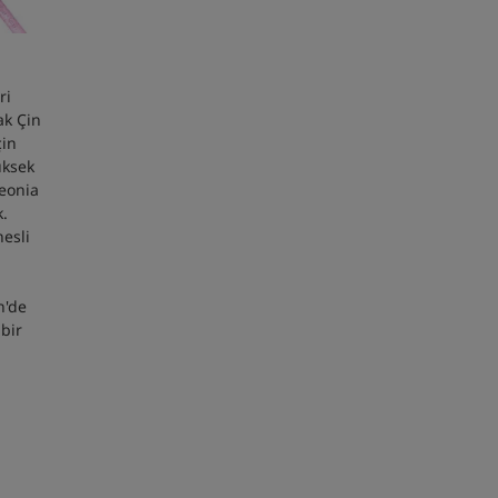
ri
ak Çin
çin
üksek
aeonia
k.
nesli
n'de
bir