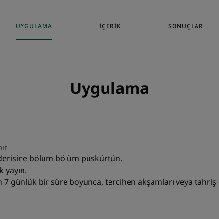
UYGULAMA
İÇERIK
SONUÇLAR
DOKU
Doku
Sıvı
Uygulama
Dokunun faydaları
Doku yağlı ve yapışkan
İçeriğin kokusu
nır
Çin Şakayık çiçeği
 derisine bölüm bölüm püskürtün.
*%97 doğal içerik.
k yayın.
**Klorane bilgisi: hayvansal kökenli maddeler içermez.
n 7 günlük bir süre boyunca, tercihen akşamları veya tahri
***Tahriş olmuş saçlı derisi olan 22 denek üzerinde tole
minimum 1 uygulama.
*%97 doğal içerik.
*Algılanan etki, tüketici kullanım testi, 7 günlük kullan
**Tahriş olmuş saçlı derisi olan 22 denek üzerinde toler
minimum 1 uygulama.