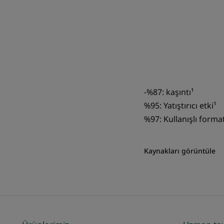
-%87: kaşıntı¹
%95: Yatıştırıcı etki¹
%97: Kullanışlı forma
Kaynakları görüntüle