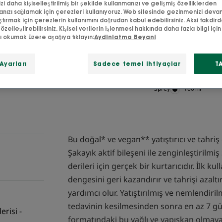
dengelenmesine ya
i daha kişiselleştirilmiş bir şekilde kullanmanızı ve gelişmiş özelliklerden
nızı sağlamak için çerezleri kullanıyoruz. Web sitesinde gezinmenizi deva
ştırmak için çerezlerin kullanımını doğrudan kabul edebilirsiniz. Aksi takdir
 özelleştirebilirsiniz. Kişisel verilerin işlenmesi hakkında daha fazla bilgi için l
Yatıştırır, korur, n
zı okumak üzere aşağıya tıklayın:
Aydinlatma Beyani
Yatıştırıcı, nemlen
Ayarları
Sadece temel ihtiyaçlar
T
Sprey
Sprey
100ml
Bu doğal* ve vegan** yatıştırıcı ve tahriş
Şakayık aktif bileşeni ile zenginleştirilm
derileri için gerçek bir kurtarıcıdır. İlk ku
dengesini geri kazandırır ve tahrişi az
yardımcı olur. Yatıştırılmış ve nemlendiril
tedavinin kesilmesinden sonra en az 7 gü
erisi -
formatındaki bu yağlı ve yapışkan olmayan