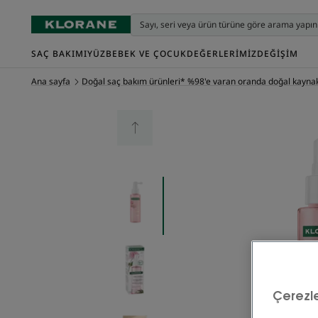
SAÇ BAKIMI
YÜZ
BEBEK VE ÇOCUK
DEĞERLERIMIZ
DEĞIŞIM
Ana sayfa
Doğal saç bakım ürünleri* %98'e varan oranda doğal kaynakl
Çerezle