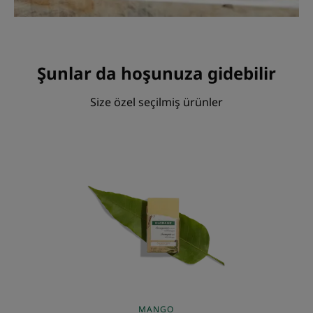
Şunlar da hoşunuza gidebilir
Size özel seçilmiş ürünler
Mango
İçerikli
Besleyici
Katı
Şampuan
MANGO