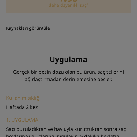
DOKU
GERI DÖNÜŞÜM
daha dayanıklı saç¹
Kaynakları görüntüle
Doku
Krem
Uygulama
Dokunun faydaları
Krem.
Gerçek bir besin dozu olan bu ürün, saç tellerini
ağırlaştırmadan derinlemesine besler.
Kullanım sıklığı
Haftada 2 kez
1. UYGULAMA
Saçı duruladıktan ve havluyla kuruttuktan sonra saç
boylarına ve uçlarına uygulayın. 5 dakika bekletin.