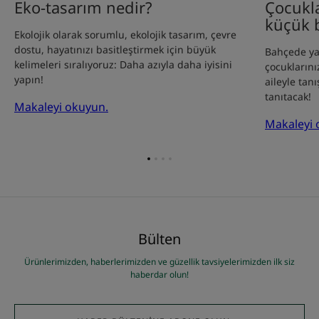
Eko-tasarım nedir?
Çocukla
küçük 
Ekolojik olarak sorumlu, ekolojik tasarım, çevre
dostu, hayatınızı basitleştirmek için büyük
Bahçede ya
kelimeleri sıralıyoruz: Daha azıyla daha iyisini
çocuklarını
yapın!
aileyle tan
tanıtacak!
Makaleyi okuyun.
Makaleyi 
Öğe
Öğe
Öğe
Öğe
1'ye
2'ye
3'ye
4'ye
git
git
git
git
Bülten
Ürünlerimizden, haberlerimizden ve güzellik tavsiyelerimizden ilk siz
haberdar olun!