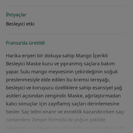
İhtiyaçlar
Besleyici etki
Fransa'da üretildi
Harika eriyen bir dokuya sahip Mango İçerikli
Besleyici Maske kuru ve yıpranmış saçlara bakım
yapar. Sulu mango meyvesinin çekirdeğinin soğuk
preslenmesiyle elde edilen bu kremsi tereyağı,
besleyici ve koruyucu özelliklere sahip esansiyel yağ
asitleri açısından zengindir. Maske, ağırlaştırmadan
kalıcı sonuçlar için zayıflamış saçları derinlemesine
besler. Saç telini onarır ve esneklik kazandırırken saçı
canlandırır. Zengin formülü ile yoğun şekilde
beslenen saç boyları ve uçları daha az zarar görür, dış