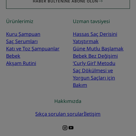
HABER BÜLTENINE ABONE OLUN
Ürünlerimiz
Uzman tavsiyesi
Kuru Şampuan
Hassas Saç Derisini
Saç Serumları
Yatıştırmak
Katı ve Toz Şampuanlar
Güne Mutlu Başlamak
Bebek
Bebek Bez Değişimi
Akşam Rutini
‘Curly Girl’ Metodu
Saç Dökülmesi ve
Yorgun Saçları için
Bakım
Hakkımızda
Sıkça sorulan sorular
İletişim