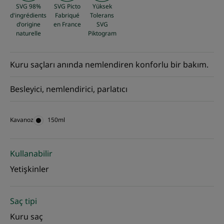
SVG 98%
SVG Picto
Yüksek
d'ingrédients
Fabriqué
Tolerans
d'origine
en France
SVG
naturelle
Piktogram
Kuru saçları anında nemlendiren konforlu bir bakım.
Besleyici, nemlendirici, parlatıcı
Kavanoz
Kavanoz
150ml
Kullanabilir
Yetişkinler
Saç tipi
Kuru saç