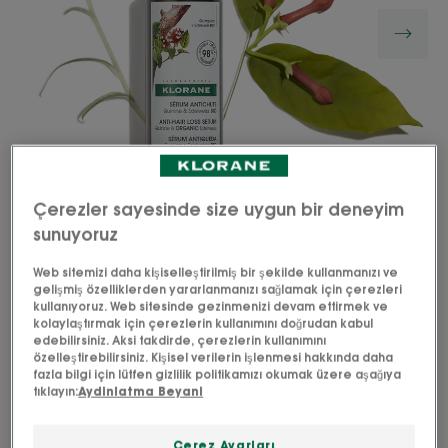
Çerezler sayesinde size uygun bir deneyim
sunuyoruz
Saçı güçlendiren, saç dökülmesini azaltan ve
Web sitemizi daha kişiselleştirilmiş bir şekilde kullanmanızı ve
gelişmiş özelliklerden yararlanmanızı sağlamak için çerezleri
büyümeyi teşvik eden bir doğa konsantresi.
kullanıyoruz. Web sitesinde gezinmenizi devam ettirmek ve
kolaylaştırmak için çerezlerin kullanımını doğrudan kabul
edebilirsiniz. Aksi takdirde, çerezlerin kullanımını
özelleştirebilirsiniz. Kişisel verilerin işlenmesi hakkında daha
Doğal ve vegan formül
fazla bilgi için lütfen gizlilik politikamızı okumak üzere aşağıya
tıklayın:
Aydinlatma Beyani
Saç büyümesini uyarır ve hızlandırır
Çerez Ayarları