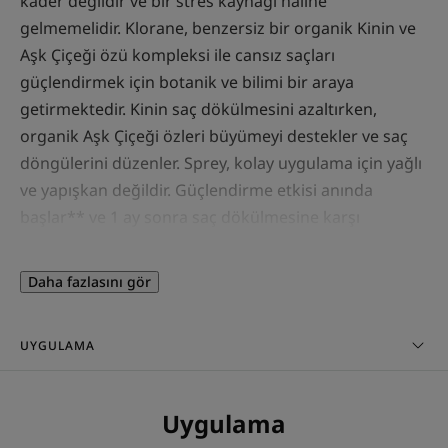
kader değildir ve bir stres kaynağı haline
gelmemelidir. Klorane, benzersiz bir organik Kinin ve
Aşk Çiçeği özü kompleksi ile cansız saçları
güçlendirmek için botanik ve bilimi bir araya
getirmektedir. Kinin saç dökülmesini azaltırken,
organik Aşk Çiçeği özleri büyümeyi destekler ve saç
döngülerini düzenler. Sprey, kolay uygulama için yağlı
ve yapışkan değildir. Güçlendirme etkisi anında
başlar** ve 1 ay sonra saç dökülmesine karşı
kanıtlanmış etkinliği ortaya çıkar*.
Daha fazlasını gör
Faydalar
Kinin saç dökülmesini azaltırken, organik Aşk Çiçeği
UYGULAMA
özleri büyümeyi destekler ve saç döngülerini
düzenler. Sprey, kolay uygulama için yağlı ve yapışkan
değildir. Güçlendirme etkisi anında başlar** ve 1 ay
Uygulama
sonra saç dökülmesine karşı kanıtlanmış etkinliği