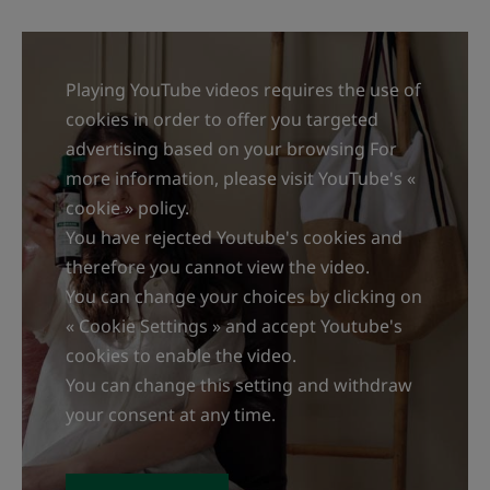
ortaya çıkar*.
Playing YouTube videos requires the use of
DOKU
cookies in order to offer you targeted
advertising based on your browsing For
more information, please visit YouTube's «
cookie » policy.
Doku
You have rejected Youtube's cookies and
Serum
therefore you cannot view the video.
You can change your choices by clicking on
Dokunun faydaları
« Cookie Settings » and accept Youtube's
Ferah, yağsız ve yapışkan olmayan doku
cookies to enable the video.
İçeriğin kokusu
You can change this setting and withdraw
Baştan çıkarıcı odunsu koku
your consent at any time.