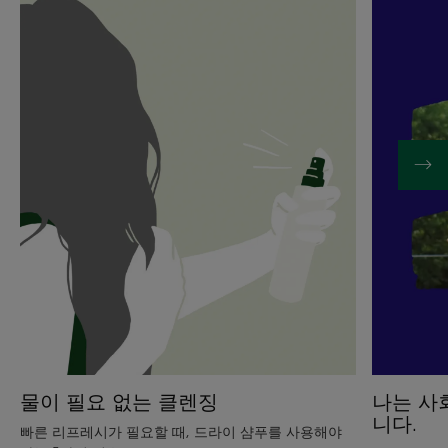
히
히
보
보
기
기
물
나
이
는
필
사
요
회
없
적
는
으
클
로
렌
종
징
사
하
는
양
봉
나는 사
물이 필요 없는 클렌징
가
니다.
입
빠른 리프레시가 필요할 때, 드라이 샴푸를 사용해야
니