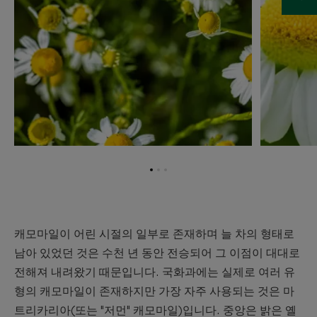
항
항
항
목
목
목
1
2
3
로
로
로
이
이
이
캐모마일이 어린 시절의 일부로 존재하며 늘 차의 형태로
동
동
동
남아 있었던 것은 수천 년 동안 전승되어 그 이점이 대대로
전해져 내려왔기 때문입니다. 국화과에는 실제로 여러 유
형의 캐모마일이 존재하지만 가장 자주 사용되는 것은 마
트리카리아(또는 "저먼" 캐모마일)입니다. 중앙은 밝은 옐