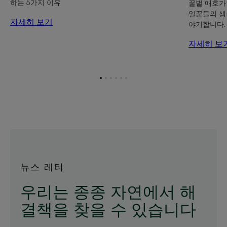
하는 5가지 이유
꿀벌 애호가
다.
일꾼들의 생
자세히 보기
야기합니다.
자세히 보
항
항
항
항
항
항
목
목
목
목
목
목
1
2
3
4
5
6
로
로
로
로
로
로
이
이
이
이
이
이
동
동
동
동
동
동
뉴스 레터
우리는 종종 자연에서 해
결책을 찾을 수 있습니다