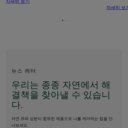
자세히 보기
자세히 보
항
항
목
목
1
2
로
로
이
이
동
동
뉴스 레터
우리는 종종 자연에서 해
결책을 찾아낼 수 있습니
다.
자연 유래 성분이 함유된 제품으로 나를 케어하는 팁을 만
나보세요.