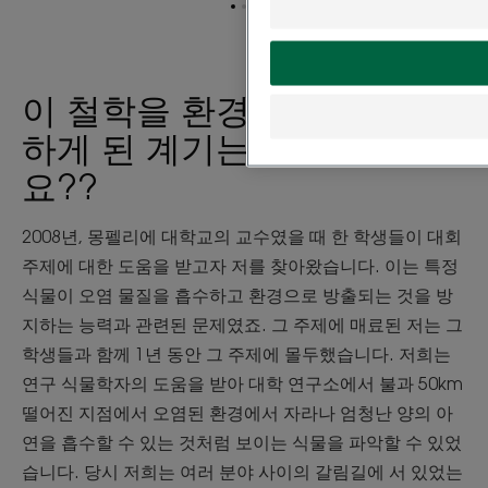
항
항
항
목
목
목
1
2
3
로
로
로
이
이
이
이 철학을 환경 문제에 적용
동
동
동
하게 된 계기는 무엇이었나
요??
2008년, 몽펠리에 대학교의 교수였을 때 한 학생들이 대회
주제에 대한 도움을 받고자 저를 찾아왔습니다. 이는 특정
식물이 오염 물질을 흡수하고 환경으로 방출되는 것을 방
지하는 능력과 관련된 문제였죠. 그 주제에 매료된 저는 그
학생들과 함께 1년 동안 그 주제에 몰두했습니다. 저희는
연구 식물학자의 도움을 받아 대학 연구소에서 불과 50km
떨어진 지점에서 오염된 환경에서 자라나 엄청난 양의 아
연을 흡수할 수 있는 것처럼 보이는 식물을 파악할 수 있었
습니다. 당시 저희는 여러 분야 사이의 갈림길에 서 있었는