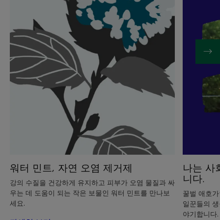
기
기
워
나
터
는
민
사
트,
회
자
적
연
으
오
로
염
종
제
사
거
하
제
는
양
봉
워터 민트, 자연 오염 제거제
나는 사
가
니다.
입
강의 수질을 건강하게 유지하고 피부가 오염 물질과 싸
니
우는 데 도움이 되는 작은 보물인 워터 민트를 만나보
꿀벌 애호가
다.
세요.
일꾼들의 생
야기합니다.