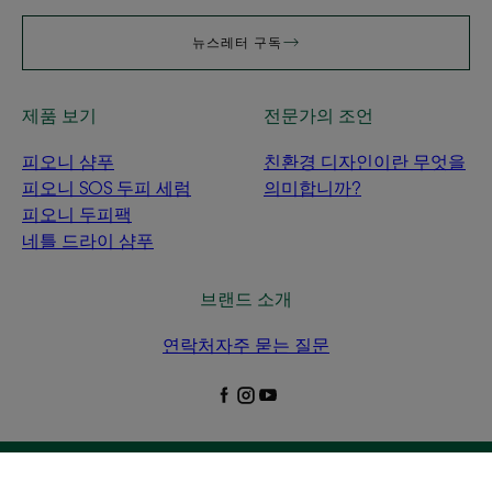
뉴스레터 구독
제품 보기
전문가의 조언
피오니 샴푸
친환경 디자인이란 무엇을
피오니 SOS 두피 세럼
의미합니까?
피오니 두피팩
네틀 드라이 샴푸
브랜드 소개
연락처
자주 묻는 질문
개인정보 보호정책
법적 고지
쿠키 설정