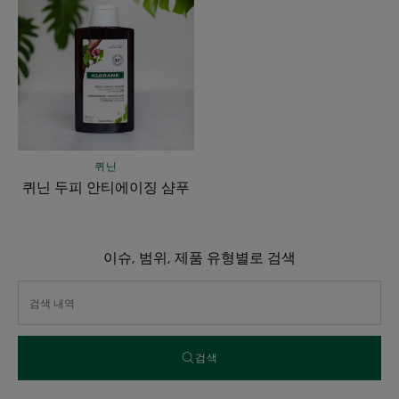
닌
두
피
안
티
에
이
징
퀴닌
샴
퀴닌 두피 안티에이징 샴푸
푸
이슈, 범위, 제품 유형별로 검색
검색