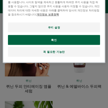
를 사용합니다. 사이트 탐색을 계속하고 원활하게 하려면 쿠키 사용을 직접 허
용할 수 있습니다. 그렇지 않으면 쿠키 사용을 사용자 지정할 수 있습니다. 개인
데이터 처리에 대한 자세한 내용은 아래를 클릭하여 당사의 개인정보 처리방침
을 참조하시기 바랍니다:
개인정보 보호정책
3 결과 "모발 약화 및 지친 모발"
쿠키 설정
퀴
퀴
닌
닌
확인
두
&
피
에
꼭 필요한 기능만
안
델
티
바
에
이
이
스
징
두
퀴닌
퀴닌
앰
피
퀴닌 두피 안티에이징 앰플
퀴닌 & 에델바이스 두피팩
플
팩
세럼
세
럼
퀴