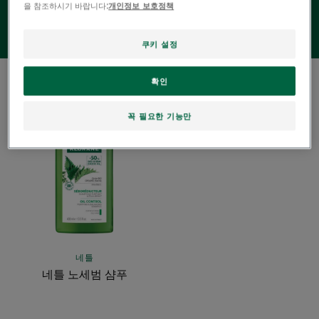
을 참조하시기 바랍니다:
개인정보 보호정책
쿠키 설정
1 결과 "지성 모발"
확인
네
꼭 필요한 기능만
틀
노
세
범
샴
푸
네틀
네틀 노세범 샴푸