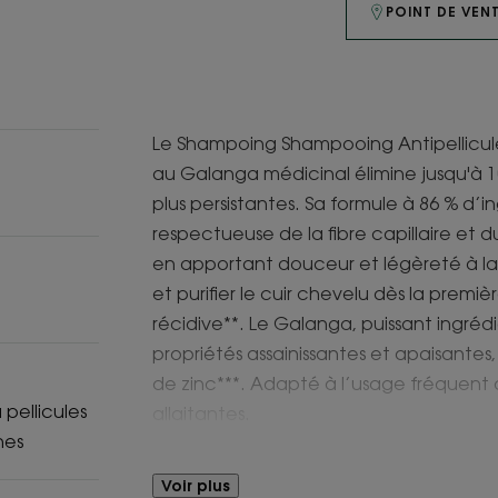
POINT DE VEN
Le Shampoing Shampooing Antipellicule 
au Galanga médicinal élimine jusqu'à 10
plus persistantes. Sa formule à 86 % d’in
respectueuse de la fibre capillaire et 
en apportant douceur et légèreté à la 
et purifier le cuir chevelu dès la premièr
récidive**. Le Galanga, puissant ingrédie
propriétés assainissantes et apaisantes, 
de zinc***. Adapté à l’usage fréquent
 pellicules
allaitantes.
hes
Bénéfices
Voir plus