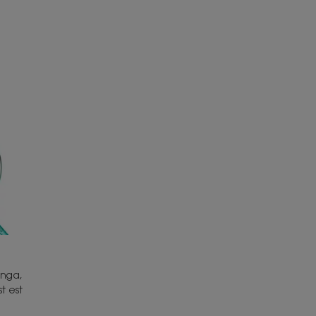
anga,
t est