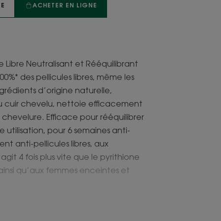
TE
ACHETER EN LIGNE
Libre Neutralisant et Rééquilibrant
0%* des pellicules libres, même les
grédients d’origine naturelle,
du cuir chevelu, nettoie efficacement
chevelure. Efficace pour rééquilibrer
e utilisation, pour 6 semaines anti-
nt anti-pellicules libres, aux
agit 4 fois plus vite que le pyrithione
 ainsi qu’aux femmes enceintes et