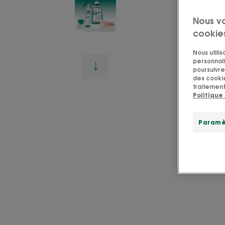
Nous v
cookie
Nous utili
personnali
poursuivre 
des cookie
traitement
Politique
Paramè