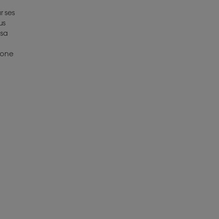
 ses
us
 sa
ione