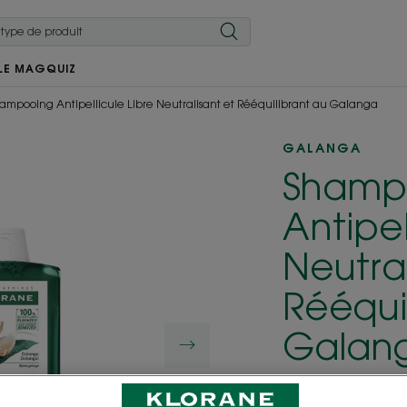
LE MAG
QUIZ
ampooing Antipellicule Libre Neutralisant et Rééquilibrant au Galanga
GALANGA
Shamp
Antipel
Neutral
Rééqui
Galan
Translate not fo