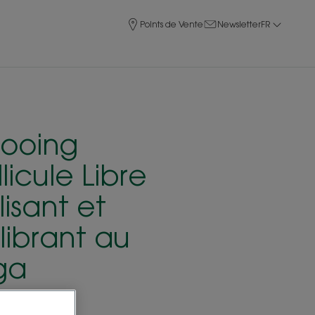
Points de Vente
Newsletter
FR
ooing
licule Libre
isant et
librant au
ga
und - Nettoie