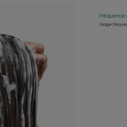
applications, à raison de 3x par semaine.
Fréquence 
Usage fréque