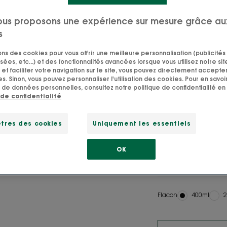
Soyez le premier 
ous proposons une expérience sur mesure grâce au
Le Shampooing Ant
s
Rééquilibrant au
sons des cookies pour vous offrir une meilleure personnalisation (publicités
100 %* des pellicu
sées, etc...) et des fonctionnalités avancées lorsque vous utilisez notre sit
persistantes.
et faciliter votre navigation sur le site, vous pouvez directement accepter l
s. Sinon, vous pouvez personnaliser l'utilisation des cookies. Pour en savoir
 de données personnelles, consultez notre politique de confidentialité en 
 de confidentialité
À base de Galanga
pyrithione de zin
tres des cookies
Uniquement les essentiels
libres dès la 1ère
OK
Nettoyant, neutral
rééquilibrant
Flacon
Flacon
400ml
F