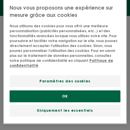
Nous vous proposons une expérience sur
mesure grâce aux cookies
1 résultat pour "Shampooing"
Nous utilisons des cookies pour vous offrir une meilleure
personnalisation (publicités personnalisées, etc...) et des
fonctionnalités avancées lorsque vous utilisez notre site. Pour
Shampooing
poursuivre et faciliter votre navigation sur le site, vous pouvez
déjaunissant
directement accepter l'utilisation des cookies. Sinon, vous
pouvez personnaliser l'utilisation des cookies. Pour en savoir
à
plus sur le traitement de données personnelles, consultez
la
notre politique de confidentialité en cliquant:
Politique de
Centaurée
confidentialité
BIO
Paramètres des cookies
OK
CENTAURÉE
Shampooing
déjaunissant à la
Uniquement les essentiels
Centaurée BIO