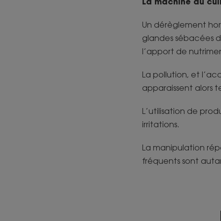
La
machine du cuir
Un dérèglement hormo
glandes sébacées da
l’apport de nutrim
La pollution, et l’a
apparaissent alors t
L’utilisation de pro
irritations.
La manipulation répé
fréquents sont autan