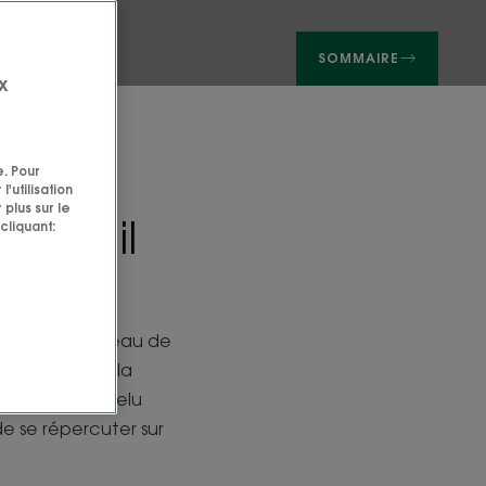
SOMMAIRE
x
e. Pour
'utilisation
 plus sur le
eau, il
cliquant:
ue ceux de la peau de
evelu sain est la
otre cuir chevelu
e se répercuter sur