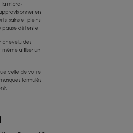
 la micro-
 approvisionner en
s, sains et pleins
te pause détente.
r chevelu des
t même utiliser un
que celle de votre
s masques formulés
nir.
u