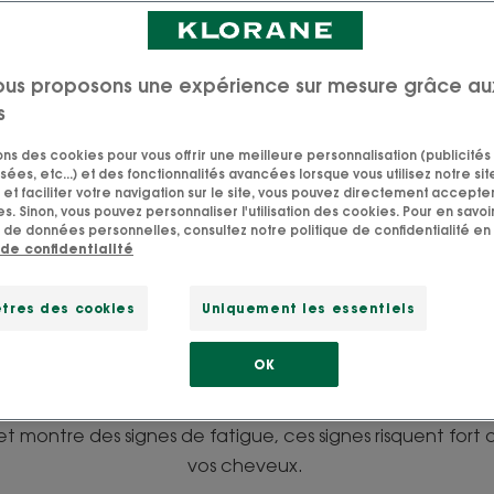
ous proposons une expérience sur mesure grâce au
s
sons des cookies pour vous offrir une meilleure personnalisation (publicités
sées, etc...) et des fonctionnalités avancées lorsque vous utilisez notre sit
et faciliter votre navigation sur le site, vous pouvez directement accepter l
s. Sinon, vous pouvez personnaliser l'utilisation des cookies. Pour en savoir
uir chevelu c’est de la p
 de données personnelles, consultez notre politique de confidentialité en 
 de confidentialité
faut en prendre soin »
tres des cookies
Uniquement les essentiels
st de la peau, sur la tête. Il a besoin des mêmes soins q
OK
notre corps, mais il a aussi ses propres besoins. Un cuir ch
eux forts, brillants et en bonne santé. Au contraire, si v
 montre des signes de fatigue, ces signes risquent fort d
vos cheveux.