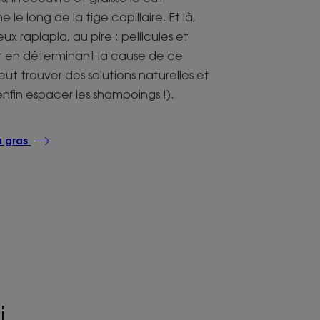
le long de la tige capillaire. Et là,
x raplapla, au pire : pellicules et
 en déterminant la cause de ce
ut trouver des solutions naturelles et
enfin espacer les shampoings !).
u gras
...