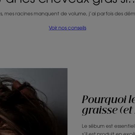
jours, mes racines manquent de volume, j’ai parfois des dé
Voir nos conseils
Pourquoi le
graisse (et
Le sébum est essentie
s’il est produit en excè