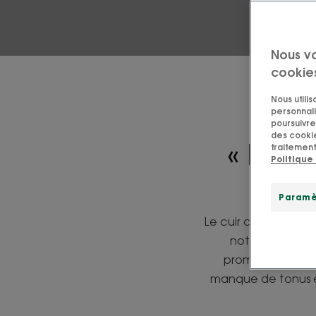
Nous v
cookie
Nous utili
personnali
poursuivre 
des cookie
« Le c
traitement
Politique
Paramè
Le cuir chevelu, c’e
notre visage ou 
promesse de chev
manque de tonus et