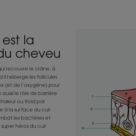
est la
 du cheveu
qui recouvre le crâne, à
il héberge les follicules
gie (et de l’oxygène) pour
aussi le rôle de barrière
haleur ou froid par
e à la surface du cuir
mbat les bactéries et
e super héros du cuir