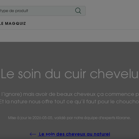
LE MAG
QUIZ
Le soin du cuir chevelu
n l’ignore) mais avoir de beaux cheveux ça commence p
 Et la nature nous offre tout ce qu’il faut pour le choucho
Mise à jour le
2026-05-05
, validé par
notre équipe d'experts Klorane
.
Le soin des cheveux au naturel