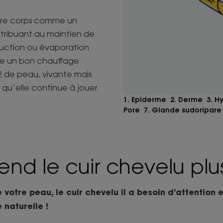
notre corps comme un
tribuant au maintien de
duction ou évaporation
mme un bon chauffage
m2 de peau, vivante mais
r qu’elle continue à jouer
1. Epiderme 2. Derme 3. H
Pore 7. Glande sudoripare 
end le cuir chevelu plus
otre peau, le cuir chevelu il a besoin d’attention et
 naturelle !