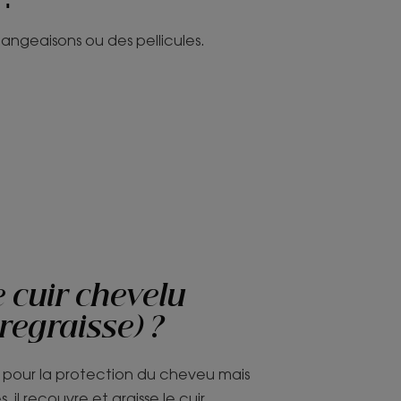
mangeaisons ou des pellicules.
 cuir chevelu
 regraisse) ?
l pour la protection du cheveu mais
s, il recouvre et graisse le cuir