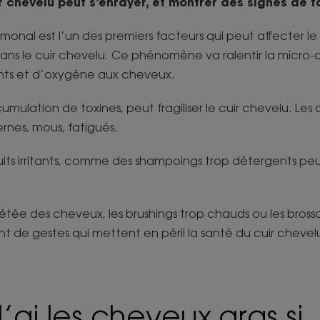
 chevelu peut s’enrayer, et montrer des signes de f
nal est l’un des premiers facteurs qui peut affecter le r
ns le cuir chevelu. Ce phénomène va ralentir la micro-c
ents et d’oxygène aux cheveux.
ccumulation de toxines, peut fragiliser le cuir chevelu. Le
ernes, mous, fatigués.
duits irritants, comme des shampoings trop détergents pe
tée des cheveux, les brushings trop chauds ou les brossa
t de gestes qui mettent en péril la santé du cuir chevel
J’ai les cheveux gras si