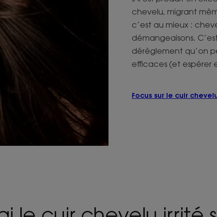
chevelu, migrant même 
c’est au mieux : cheveu
démangeaisons. C’est
dérèglement qu’on pe
efficaces (et espérer 
Focus sur le cuir chevel
ai le cuir chevelu irrité si