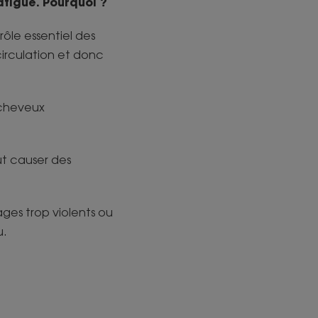
atigue. Pourquoi ?
ôle essentiel des
irculation et donc
s cheveux
ut causer des
ges trop violents ou
u.
…