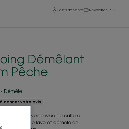
Points de Vente
Newsletter
FR
oing Démêlant
um Pêche
t - Démêle
à donner votre avis
mêlant à l’Avoine issue de culture
arfum de pêche lave et démêle en
x