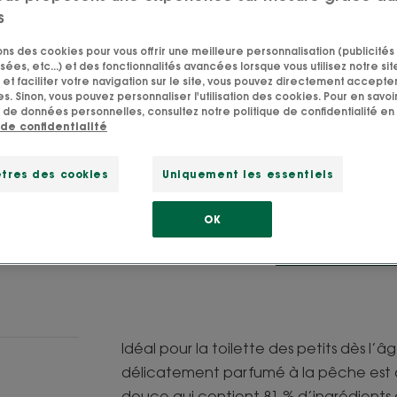
douceur les chev
s
sons des cookies pour vous offrir une meilleure personnalisation (publicités
Parfum fruité de
sées, etc...) et des fonctionnalités avancées lorsque vous utilisez notre sit
BIO.
et faciliter votre navigation sur le site, vous pouvez directement accepter l
s. Sinon, vous pouvez personnaliser l'utilisation des cookies. Pour en savoir
 de données personnelles, consultez notre politique de confidentialité en 
Nettoyant, démêl
 de confidentialité
tres des cookies
Uniquement les essentiels
Flacon pompe
Fla
500
po
OK
POINT DE VEN
Idéal pour la toilette des petits dès l
délicatement parfumé à la pêche est
douce qui contient 81 % d’ingrédients 