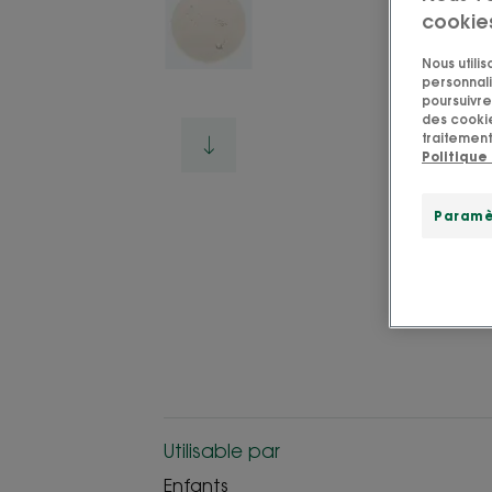
cookie
Nous utili
personnali
poursuivre 
des cookie
traitement
Politique
Paramè
Utilisable par
Enfants