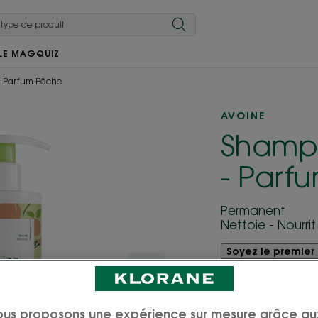
LE MAG
QUIZ
- Parfum Pêche
AVOINE
Shamp
- Parf
Permanent
Nettoie - Nourri
Soyez le premier 
Le Shampooing dé
BIO au délicat p
ous proposons une expérience sur mesure grâce au