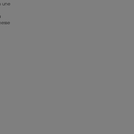
n une
a
hesse