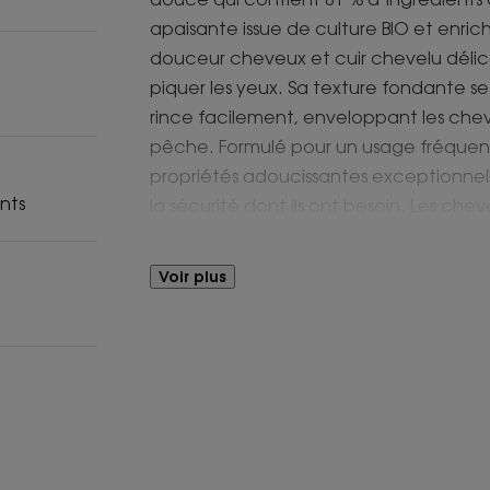
apaisante issue de culture BIO et enric
douceur cheveux et cuir chevelu délica
piquer les yeux. Sa texture fondante s
rince facilement, enveloppant les chev
pêche. Formulé pour un usage fréque
propriétés adoucissantes exceptionnell
nts
la sécurité dont ils ont besoin. Les chev
retrouvent toute leur brillance et leur 
Voir plus
Avantages
Son packaging aux pictogrammes amusa
l’autonomie et son délicat parfum de p
Bénéfices
- LAVANT : une formule biodégradable 