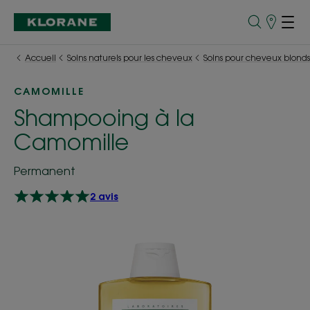
Points
de
Vente
Accueil
Soins naturels pour les cheveux
Soins pour cheveux blonds
CAMOMILLE
Shampooing à la
Camomille
Permanent
2 avis