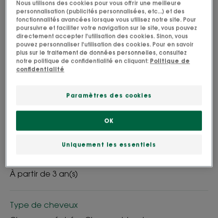
son parfum fleuri, le Shampoing à la Camomille
Nous utilisons des cookies pour vous offrir une meilleure
personnalisation (publicités personnalisées, etc...) et des
inonde les chevelures blondes d’une lumière qui
fonctionnalités avancées lorsque vous utilisez notre site. Pour
rappelle la douceur de l’enfance.
poursuivre et faciliter votre navigation sur le site, vous pouvez
directement accepter l'utilisation des cookies. Sinon, vous
pouvez personnaliser l'utilisation des cookies. Pour en savoir
Nettoyant, adoucissant, illuminant
plus sur le traitement de données personnelles, consultez
notre politique de confidentialité en cliquant:
Politique de
confidentialité
Flacon
Flacon
400ml
Paramètres des cookies
Utilisable par
OK
Famille
Uniquement les essentiels
Âge
À partir de 3 an(s)
Type de cheveux