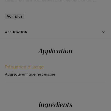
délicatement toutes les nuances de blonds. La
chevelure s’éclaircit subtilement et se pare de
reflets dorés pour des cheveux doux, propres et
Voir plus
brillants de lumière.
APPLICATION
Avantages
Grâce à son actif de Camomille BIO connue pour
Application
son effet éclaircissant, à sa texture mielleuse et à
son parfum fleuri, le Shampoing à la Camomille BIO
inonde les chevelures blondes d’une lumière qui
Fréquence d’usage
rappelle la douceur de l’enfance.
Aussi souvent que nécessaire
Bénéfices
• Nettoie : nettoie en douceur les cheveux de
toute la famille, même les plus délicats.
Ingrédients
• Illumine : les cheveux se gorgent de lumière et se