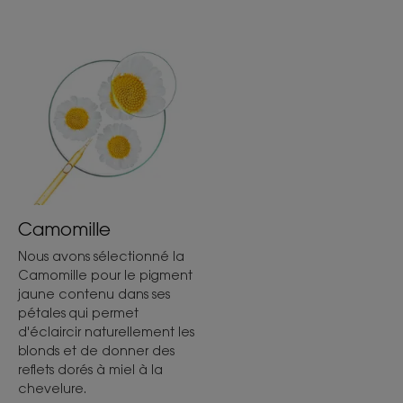
parent de reflets dorés naturels.
• Adoucit : les cheveux sont soyeux et profitent
d’une extrême douceur.
TEXTURE
ENVIRONNEMENT
Texture
Camomille
Liquide
Nous avons sélectionné la
Camomille pour le pigment
Avantage de la texture
jaune contenu dans ses
Texture fluide.
pétales qui permet
d'éclaircir naturellement les
Senteur du contenu
blonds et de donner des
Camomille
reflets dorés à miel à la
chevelure.
*Selon la norme OCDE 301B.