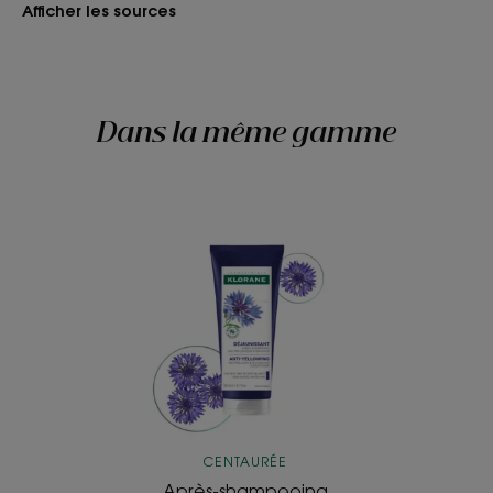
Afficher les sources
Dans la même gamme
Après-
shampooing
déjaunissant
à
la
Centaurée
BIO
CENTAURÉE
Après-shampooing