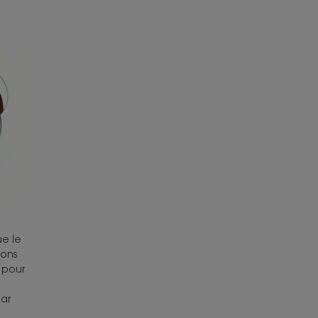
ue le
vons
 pour
par
e