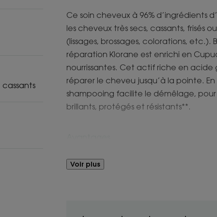
Ce soin cheveux à 96% d’ingrédients d’o
les cheveux très secs, cassants, frisés 
(lissages, brossages, colorations, etc.
réparation Klorane est enrichi en Cupua
nourrissantes. Cet actif riche en acide 
réparer le cheveu jusqu’à la pointe. En lis
 cassants
shampooing facilite le démêlage, po
brillants, protégés et résistants**.
Avantages
Sa capacité nettoyante ultra-douce p
Voir plus
lavant à la place du shampooing habitu
Bénéfices
• DÉMÊLE : La formule fondante gaine l