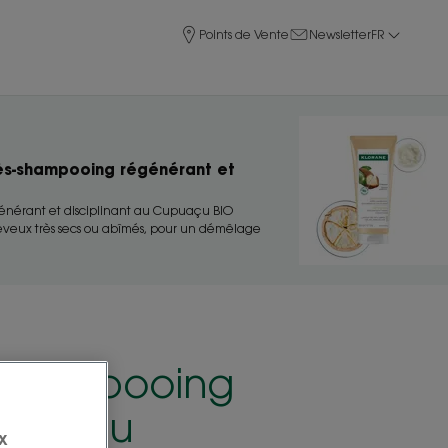
Points de Vente
Newsletter
FR
s-shampooing régénérant et
énérant et disciplinant au Cupuaçu BIO
heveux très secs ou abîmés, pour un démêlage
-shampooing
tion au
x