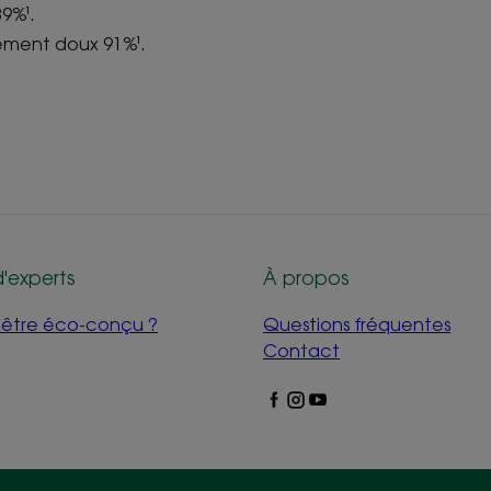
9%¹.
ment doux 91%¹.
d'experts
À propos
i être éco-conçu ?
Questions fréquentes
Contact