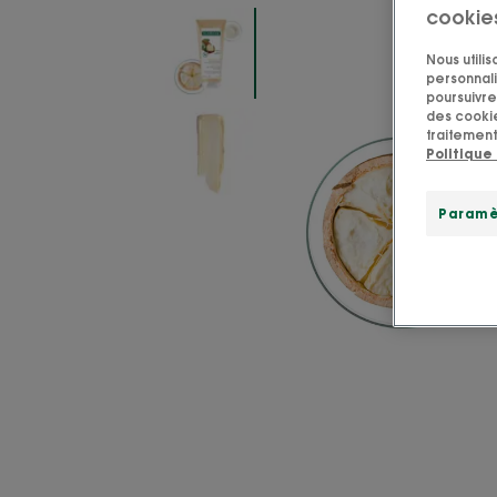
cookie
Nous utili
personnali
poursuivre 
des cookie
traitement
Politique
Paramè