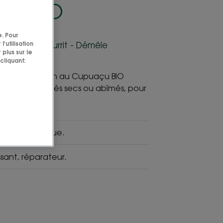
çu BIO
e. Pour
'utilisation
apillaire - Nourrit - Démêle
 plus sur le
cliquant:
ing réparation au Cupuaçu BIO
 les cheveux très secs ou abîmés, pour
le.
ulture biologique.
sant, réparateur.