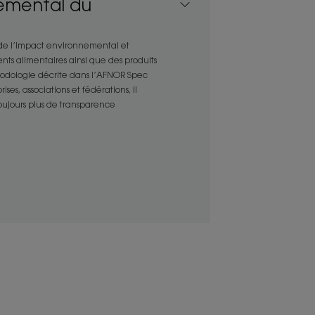
emental du
émêlage en douceur.
 en profondeur le cheveu asséché.
 de l’impact environnemental et
les brèches présentes sur le cheveu,
nts alimentaires ainsi que des produits
ées.
thodologie décrite dans l’AFNOR Spec
es, associations et fédérations, il
toujours plus de transparence
ENVIRONNEMENT
ture
u