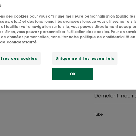
Cupua
s
sons des cookies pour vous offrir une meilleure personnalisation (publicités
Permanent
sées, etc...) et des fonctionnalités avancées lorsque vous utilisez notre sit
et faciliter votre navigation sur le site, vous pouvez directement accepter l
Répare la fibre c
s. Sinon, vous pouvez personnaliser l'utilisation des cookies. Pour en savoir
 de données personnelles, consultez notre politique de confidentialité en 
 de confidentialité
L’Après-shampoo
nourrit et répare
tres des cookies
Uniquement les essentiels
un démêlage faci
OK
Actif issu d'agric
Démêlant, nourris
Tube