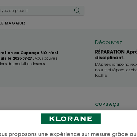
LE MAG
QUIZ
Découvrez
RÉPARATION Aprè
ation au Cupuaçu BIO n'est
disciplinant.
is le 2025-07-27
. Vous pouvez
ions du produit ci-dessous.
L’Après-shampoing rég
nourrit et répare les c
facilité.
CUPUAÇU
Après
répara
ous proposons une expérience sur mesure grâce au