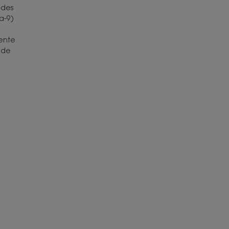
ides
a-9)
sente
 de