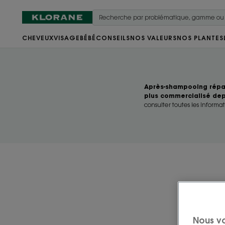
CHEVEUX
VISAGE
BÉBÉ
CONSEILS
NOS VALEURS
NOS PLANTES
Après-shampooing répar
plus commercialisé depu
consulter toutes les informat
Nous v