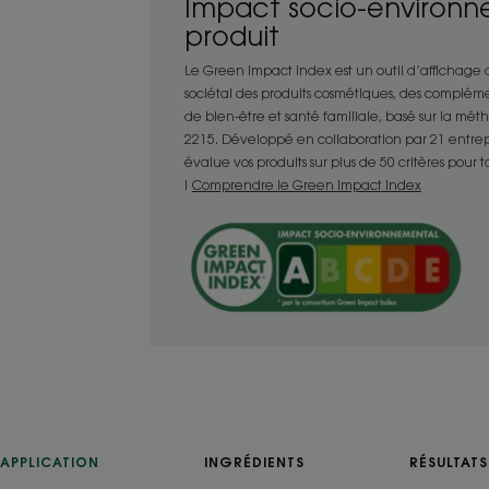
Impact socio-environn
discipline les cheveux secs pour un d
produit
• NOURRIT : Le Cupuaçu BIO va nourrir
Le Green Impact Index est un outil d’affichage
• RÉPARE : L’après-shampooing comble 
sociétal des produits cosmétiques, des compléme
pour des longueurs réparées et préserv
de bien-être et santé familiale, basé sur la mé
2215. Développé en collaboration par 21 entrepris
évalue vos produits sur plus de 50 critères pour 
!
Comprendre le Green Impact Index
TEXTURE
Texture
Baume
Avantage de la tex
Baume.
Senteur du conten
Cupuaçu.
APPLICATION
INGRÉDIENTS
RÉSULTATS
* Selon test OCDE301B.