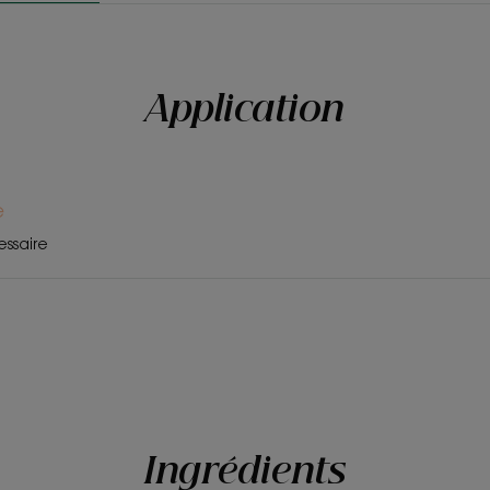
**Cheveux immédiatement brillants : 88% de satisfact
: 86% de satisfaction - test de satisfaction après ap
Application
e
essaire
Ingrédients