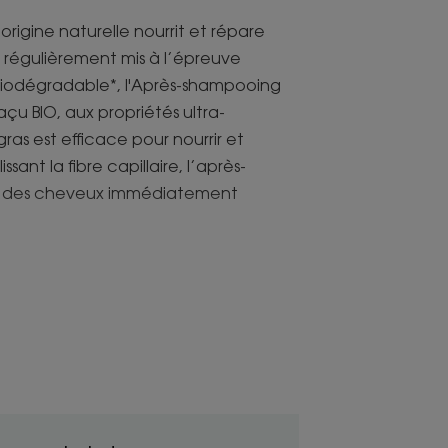
rigine naturelle nourrit et répare
ou régulièrement mis à l’épreuve
). Biodégradable*, l'Après-shampooing
çu BIO, aux propriétés ultra-
gras est efficace pour nourrir et
sant la fibre capillaire, l’après-
ur des cheveux immédiatement
ermet de l’utiliser comme baume
el des cheveux les plus secs.
a fibre capillaire malmenée et