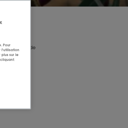
x
e. Pour
ivier, symbole de
'utilisation
 plus sur le
cliquant: