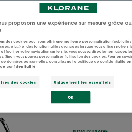
ous proposons une expérience sur mesure grâce au
s
Tout savoir sur nos oliviers
sons des cookies pour vous offrir une meilleure personnalisation (publicités
sées, etc...) et des fonctionnalités avancées lorsque vous utilisez notre sit
anti-âge exceptionnelles de ses fruits, Klorane a choisi l’ol
et faciliter votre navigation sur le site, vous pouvez directement accepter l
résistance et de longévité depuis l’Antiquité.
s. Sinon, vous pouvez personnaliser l'utilisation des cookies. Pour en savoir
 de données personnelles, consultez notre politique de confidentialité en 
 de confidentialité
tres des cookies
Uniquement les essentiels
OK
NOM D’USAGE