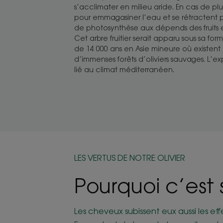
s’acclimater en milieu aride. En cas de plui
pour emmagasiner l’eau et se rétractent p
de photosynthèse aux dépends des fruits 
Cet arbre fruitier serait apparu sous sa for
de 14 000 ans en Asie mineure où existent
d’immenses forêts d’oliviers sauvages. L’exp
lié au climat méditerranéen.
LES VERTUS DE NOTRE OLIVIER
Pourquoi c’est
Les cheveux subissent eux aussi les eff