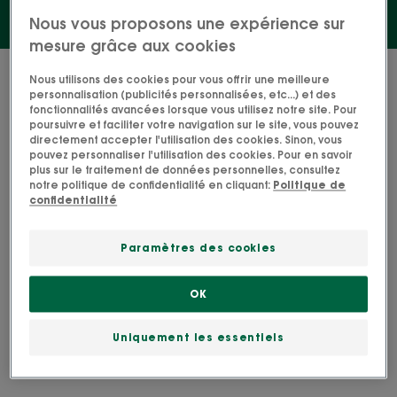
Nous vous proposons une expérience sur
mesure grâce aux cookies
1 résultat pour "Après-Shampooing"
Nous utilisons des cookies pour vous offrir une meilleure
personnalisation (publicités personnalisées, etc...) et des
fonctionnalités avancées lorsque vous utilisez notre site. Pour
Après-
poursuivre et faciliter votre navigation sur le site, vous pouvez
shampooing
directement accepter l'utilisation des cookies. Sinon, vous
pouvez personnaliser l'utilisation des cookies. Pour en savoir
déjaunissant
plus sur le traitement de données personnelles, consultez
à
notre politique de confidentialité en cliquant:
Politique de
la
confidentialité
Centaurée
BIO
Paramètres des cookies
OK
CENTAURÉE
Après-shampooing
déjaunissant à la
Uniquement les essentiels
Centaurée BIO