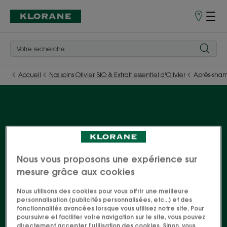
Points
de
Vente
Accueil
Nos soins Olivier BIO & Extrait essentiel d'Olivier
Après-sha
Après-shampoing
Les bienfaits de l'Olivier BIO et Extrait essentiel
Nous vous proposons une expérience sur
mesure grâce aux cookies
d'Olivier, riche en oligo-éléments et antioxydants,
se déclinent dans une gamme complète de soins
Nous utilisons des cookies pour vous offrir une meilleure
pour les cheveux affaiblis et affinés par le temps. Sa
personnalisation (publicités personnalisées, etc...) et des
fonctionnalités avancées lorsque vous utilisez notre site. Pour
forte teneur en nutriment régénère le cheveu en
poursuivre et faciliter votre navigation sur le site, vous pouvez
lui apportant matière et épaisseur.
directement accepter l'utilisation des cookies. Sinon, vous