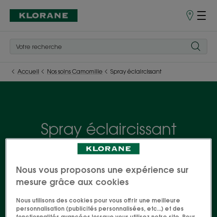
Points
de
Vente
Accueil
Nos soins Camomille
Spray éclaircissant
Spray éclaircissant
Les bienfaits de la Camomille, grande prêtresse de
toutes les chevelures blondes et châtains clairs, se
Nous vous proposons une expérience sur
déclinent dans une gamme complète de soins
mesure grâce aux cookies
pour les cheveux. De quoi faire entrer le soleil dans
Nous utilisons des cookies pour vous offrir une meilleure
votre vie, même par temps de pluie !
personnalisation (publicités personnalisées, etc...) et des