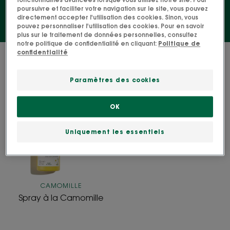
fonctionnalités avancées lorsque vous utilisez notre site. Pour
poursuivre et faciliter votre navigation sur le site, vous pouvez
directement accepter l'utilisation des cookies. Sinon, vous
pouvez personnaliser l'utilisation des cookies. Pour en savoir
plus sur le traitement de données personnelles, consultez
notre politique de confidentialité en cliquant:
Politique de
confidentialité
1 résultat pour "Spray éclaircissant"
Spray
Paramètres des cookies
à
la
OK
Camomille
Uniquement les essentiels
CAMOMILLE
Spray à la Camomille